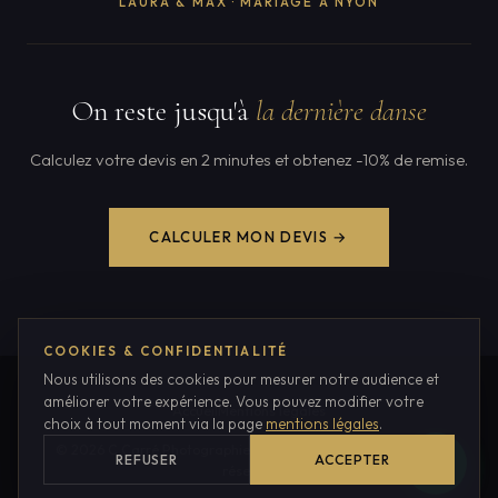
LAURA & MAX · MARIAGE À NYON
On reste jusqu'à
la dernière danse
Calculez votre devis en 2 minutes et obtenez -10% de remise.
CALCULER MON DEVIS →
COOKIES & CONFIDENTIALITÉ
Nous utilisons des cookies pour mesurer notre audience et
améliorer votre expérience. Vous pouvez modifier votre
Accueil
Mentions légales
choix à tout moment via la page
mentions légales
.
© 2026 C Carré Photographie · Cugy (FR), Suisse · Tous droits
REFUSER
ACCEPTER
réservés