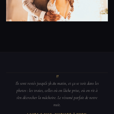
Ils sont restés jusqu'à 3h du matin, et ça se voit dans les
photos : les vraies, celles où on lâche prise, où on rit à
s'en décrocher la mâchoire. Le résumé parfait de notre
nuit.